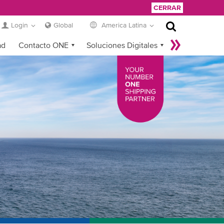
CERRAR
Login
Global
America Latina
ad
Contacto ONE
Soluciones Digitales
eCommerce
Service Provider Login