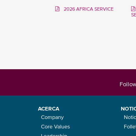
2026 AFRICA SERVICE
S
Follo
ACERCA
NOTI
Company
Notic
Core Values
Foll
Leadership