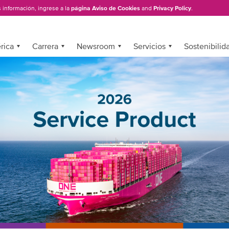
 información, ingrese a la
página Aviso de Cookies
and
Privacy Policy
.
rica
Carrera
Newsroom
Servicios
Sostenibilid