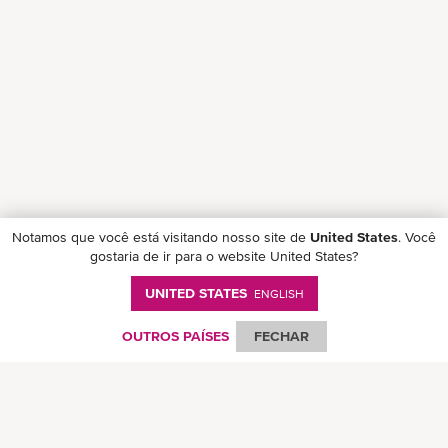
Notamos que você está visitando nosso site de
United States
. Você
gostaria de ir para o website United States?
UNITED STATES
ENGLISH
Follow ONE on social media
OUTROS PAÍSES
FECHAR
© Ocean Network Express Pte. Ltd. Todos los derechos reservados. -
Política