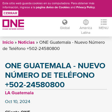
Este sitio web guarda cookies en su computadora. Para obtener más
información, ingrese a la
página Aviso de Cookies
and
Privacy Policy
.
CERRAR
Global
America
MENU
Latina
Pasar
Inicio
Noticias
ONE Guatemala - Nuevo Número
al
de Teléfono +502-24580800
contenido
principal
ONE GUATEMALA - NUEVO
NÚMERO DE TELÉFONO
+502-24580800
LA Guatemala
Oct 10, 2024