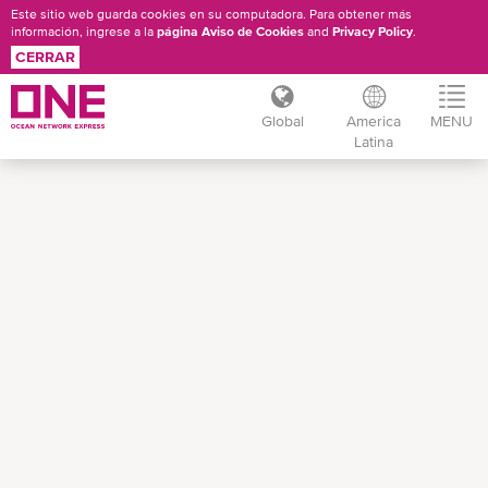
Este sitio web guarda cookies en su computadora. Para obtener más
información, ingrese a la
página Aviso de Cookies
and
Privacy Policy
.
CERRAR
Global
America
MENU
Latina
Pasar
al
contenido
principal