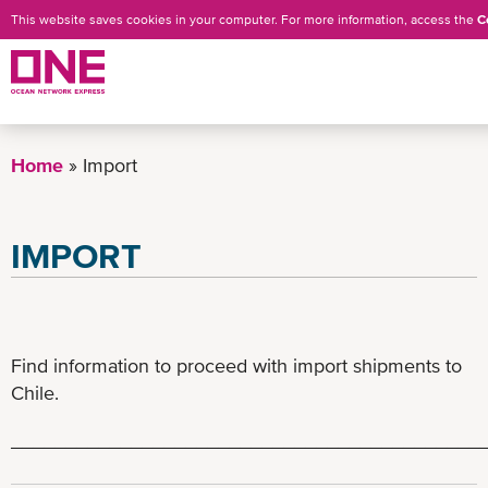
This website saves cookies in your computer. For more information, access the
C
Skip
to
Home
Import
main
content
IMPORT
Find information to proceed with import shipments to
Chile.
___________________________________________