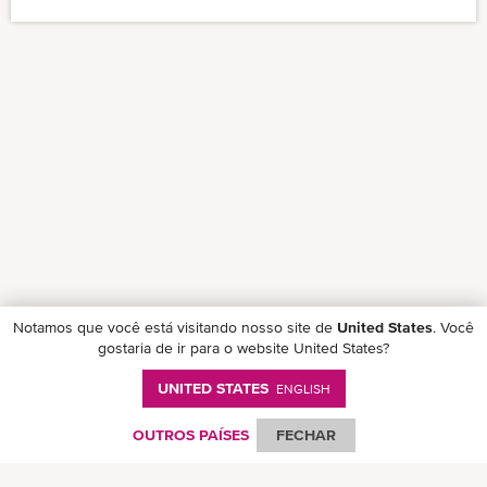
Notamos que você está visitando nosso site de
United States
. Você
gostaria de ir para o website United States?
UNITED STATES
ENGLISH
Follow ONE on social media
OUTROS PAÍSES
FECHAR