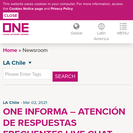
This website saves cookies in your computer. For more information, access
the
Cookies Notice page
and
Privacy Policy
.
CLOSE
Global
Latin
MENU
America
Skip
Home
Newsroom
to
main
LA Chile
NEWSROOM
content
All News
SEARCH
Press Release
Insights
General News
LA Chile
Mar 02, 2021
ONE INFORMA – ATENCIÓN
News
DE RESPUESTAS
CSR News
LA Advisory