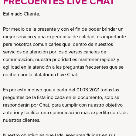
FRECUENTES LIVE CHAT
LA Argentina
Estimado Cliente,
LA Colombia
LA Ecuador
Por medio de la presente y con el fin de poder brindar un
LA Guatemala
mejor servicio y una experiencia de calidad, es importante
para nosotros comunicarles que, dentro de nuestros
LA Mexico
servicios de atención por los diversos canales de
Advisory
comunicación, nuestra prioridad es mantener rapidez y
LA Panama
agilidad en la atención a las preguntas frecuentes que se
reciben por la plataforma Live Chat.
LA Peru
LA Supplier Advisory
Es por este motivo que a partir del 01.03.2021 todas las
LA Uruguay
preguntas de la lista indicada en el documento, solo se
responderán por Chat, para cumplir con nuestro objetivo
anterior y facilitar una comunicación más expedita con Uds.
nuestros clientes.
Nuestro objetivo es que Uds. aseguren fluidez en sus